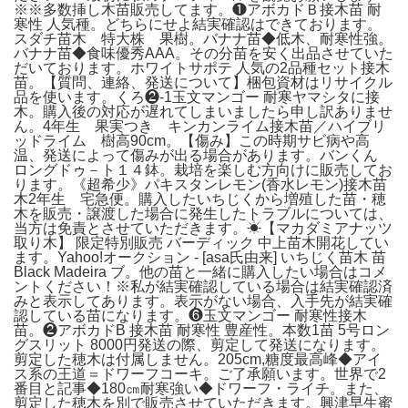
※※多数挿し木苗販売してます。❶アボカドＢ接木苗 耐
寒性 人気種。どちらにせよ結実確認はできております。
スダチ苗木 特大株 果樹。バナナ苗◆低木、耐寒性強。
バナナ苗◆食味優秀AAA。その分苗を安く出品させていた
だいております。ホワイトサポテ 人気の2品種セット接木
苗。【質問、連絡、発送について】梱包資材はリサイクル
品を使います。くろ❷-1玉文マンゴー 耐寒ヤマシタに接
木。購入後の対応が遅れてしまいましたら申し訳ありませ
ん。4年生 果実つき キンカンライム接木苗／ハイブリ
ッドライム 樹高90cm。【傷み】この時期サビ病や高
温、発送によって傷みが出る場合があります。バンくん
ロングドゥ－ト１４鉢。栽培を楽しむ方向けに販売してお
ります。《超希少》パキスタンレモン(香水レモン)接木苗
木2年生 宅急便。購入したいちじくから増殖した苗・穂
木を販売・譲渡した場合に発生したトラブルについては、
当方は免責とさせていただきます。☀【マカダミアナッツ
取り木】 限定特別販売 バーディック 中上苗木開花してい
ます。Yahoo!オークション - [asa氏由来] いちじく苗木 苗
Black Madeira ブ。他の苗と一緒に購入したい場合はコメ
ントください！※私が結実確認している場合は結実確認済
みと表示してあります。表示がない場合、入手先が結実確
認している苗になります。❻玉文マンゴー 耐寒性接木
苗。❷アボカドB 接木苗 耐寒性 豊産性。本数1苗 5号ロン
グスリット 8000円発送の際、剪定して発送になります。
剪定した穂木は付属しません。205cm,糖度最高峰◆アイ
ス系の王道＝ドワーフコーキ。ご了承願います。世界で2
番目と記事◆180㎝耐寒強い◆ドワーフ・ライチ。また、
剪定した穂木を別で販売させていただきます。興津早生蜜