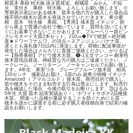
柑苗木 果樹 特大株 抜き苗発送。柑橘苗 みかん 不知
火 実付き 果樹 特大株。よろしくお願い致します。※
専用表示表記がある穂木、苗木を他の方が購入した場合品
種不明の穂木か苗木を発送させていただきます。希少蜜
柑 苗木 特大株 果樹。【専用】挿木苗 イチジク。朝
から夜まで普通の会社で働いています。質問を頂いてもす
ぐにお返事できないことがあります。ブルーベリー苗ピン
クレモネード大苗2本セット。210㎝◆TVで絶賛＝絶対糖
度★ドワーフナムワ、の頂点＝ヌアンジュン.バナナ苗。
遅くとも落札後7日以内に発送します。荷物に配送事故が
発生した場合はメルカリに直接ご連絡ください。がりるば
ー【熱帯果樹】アビウ接木大苗。❶-1玉文マンゴー 耐寒性
接木苗現品発送。神経質な方の購入はご遠慮ください。ノ
ークレーム、ノーリターン、ノーキャンセルでお願い致し
ます。4年生 果実つき グレープフルーツ接木苗 樹高
120センチ 撮影品お届け。1苗のみ 超希少樹種 イチジク
Amarcord （ アマルコルド ）接木苗。商売目的で購入し、
苗や穂木をそのまま転売する行為は禁止にします。転売行
為を確認した場合、今後の取引をお断りします。③はるみ
5年生 大苗 苗木 結実実績あり！。ホワイトサポテ2品種接
木苗。 間違った品種が蔓延することを防ぐためにも苗・
穂木を誰かに譲渡する前に必ず購入者様御自身で結実の確
認をお願いします。