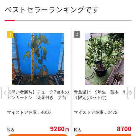
ベストセラーランキングです
【早い者勝ち】デューク7台木の
青島温州 9年生 苗木 引き取
ピンカートン 花芽付き 大苗
り限定(ポット付)
マイストア在庫：
4010
マイストア在庫：
2472
9280
8700
税込
円
税込
円