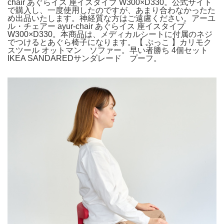
chair あぐらイス 座イスタイプ W300×D330。公式サイト
で購入し、一度使用したのですが、あまり合わなかったた
め出品いたします。神経質な方はご遠慮ください。アーユ
ル・チェアー ayur-chair あぐらイス 座イスタイプ
W300×D330。本商品は、メディカルシートに付属のネジ
でつけるとあぐら椅子になります。【 ぷっこ 】カリモク
スツール オットマン ソファー。早い者勝ち 4個セット
IKEA SANDAREDサンダレード プーフ。