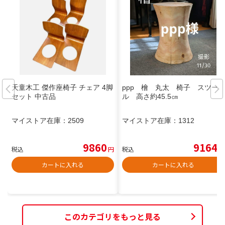
天童木工 傑作座椅子 チェア 4脚
ppp 檜 丸太 椅子 スツー
セット 中古品
ル 高さ約45.5㎝
マイストア在庫：
2509
マイストア在庫：
1312
9860
9164
税込
円
税込
円
カートに入れる
カートに入れる
このカテゴリをもっと見る