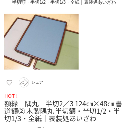
シェア
HOT !
額縁 隅丸 半切2／3 124㎝×48㎝ 書
道額② 木製隅丸 半切額・半切1/2・半
切1/3・全紙｜表装処あいざわ