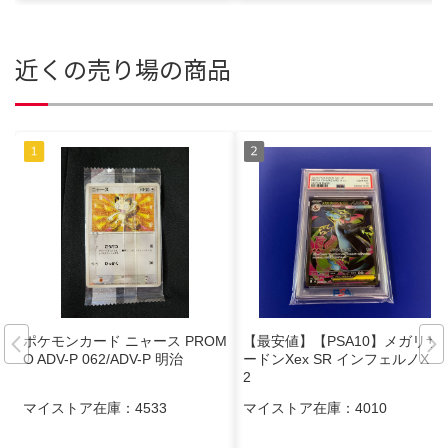
近くの売り場の商品
ポケモンカード ニャース PROM
【最安値】【PSA10】メガリザ
O ADV-P 062/ADV-P 明治
ードンXex SR インフェルノX M
2
マイストア在庫：
4533
マイストア在庫：
4010