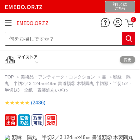
詳しくは
EMEDO.OR.TZ
こちら
0
EMEDO.OR.TZ
マイストア
変更
TOP
美術品・アンティーク・コレクション
書
額縁 隅
丸 半切2／3 124㎝×48㎝ 書道額② 木製隅丸 半切額・半切1/2・
半切1/3・全紙｜表装処あいざわ
(2436)