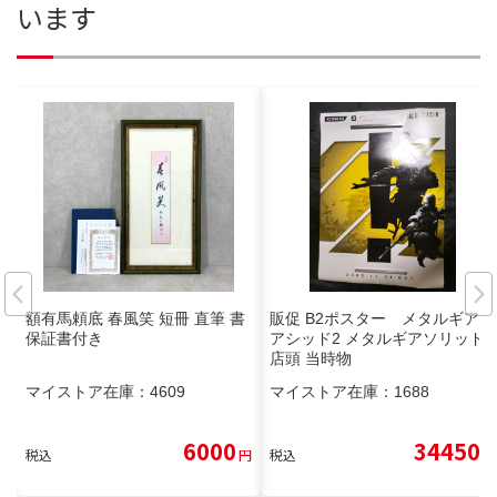
います
額有馬頼底 春風笑 短冊 直筆 書
販促 B2ポスター メタルギア
保証書付き
アシッド2 メタルギアソリッド
店頭 当時物
マイストア在庫：
4609
マイストア在庫：
1688
6000
34450
税込
円
税込
円