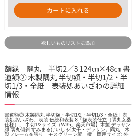
カートに入れる
欲しいものリストに追加
額縁 隅丸 半切2／3 124㎝×48㎝ 書
道額② 木製隅丸 半切額・半切1/2・半
切1/3・全紙｜表装処あいざわの詳細
情報
書道額② 木製隅丸 半切額・半切1/2・半切1/3・全紙｜表
装処あいざわ。表装 伝統和表装 8「額表装仕立（隅丸女桑
仕様）」 半切1/2サイズ（W35。楽天市場】木製 デッサン
縁[隅丸傾斜 すみまるけいしゃ]太子・デッサン。隅丸 木
製フレーム布張り、モスグリーン縦、横 両用サイズ: 外