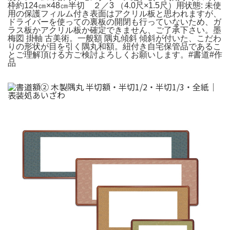
枠約124㎝×48㎝半切 ２／3 （4.0尺×1.5尺）用状態: 未使
用の保護フィルム付き表面はアクリル板と思われますが、
ドライバーを使っての裏板の開閉も行っていないため、ガ
ラス板かアクリル板か確定できません、ご了承下さい。墨
梅図 掛軸 古美術。一般額 隅丸傾斜 傾斜が付いた、こだわ
りの形状が目を引く隅丸和額。紐付き自宅保管品であるこ
とご理解頂ける方ご検討よろしくお願いします。#書道#作
品