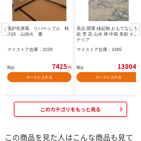
風炉先屏風 リバーシブル 秋
美品 開運 縁起物 おもてなし 軸
の詩 山頭火 書
絵 雪 花 山水 禅 中国 美術 イン
テリア
マイストア在庫：
3228
マイストア在庫：
2485
7425
13804
税込
円
税込
円
カートに入れる
カートに入れる
このカテゴリをもっと見る
この商品を見た人はこんな商品も見て