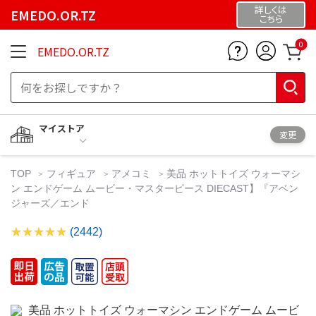
詳しくは
EMEDO.OR.TZ
こちら
0
EMEDO.OR.TZ
マイストア
変更
TOP
フィギュア
アメコミ
美品 ホットトイズ ウォーマシ
ン エンドゲーム ムービー・マスターピース DIECAST】『アベン
ジャーズ／エンド
(2442)