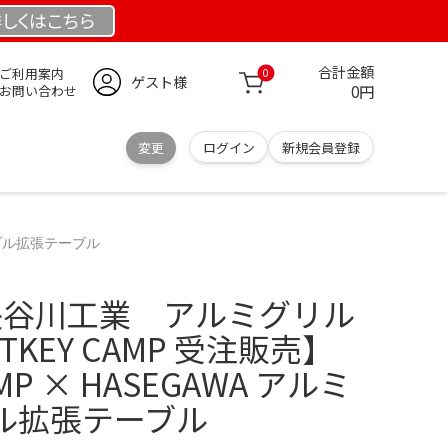
しくは
こちら
合計金額
ご利用案内
0
ゲスト様
0円
お問い合わせ
変更
ログイン
新規会員登録
テーブル拡張テーブル
A 長谷川工業 アルミグリル
TKEY CAMP 受注販売】
AMP × HASEGAWA アルミ
ル拡張テーブル