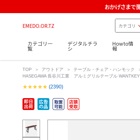
おかげさまで開
EMEDO.OR.TZ
カテゴリ一
デジタルチラ
Howto情
覧
シ
報
TOP
アウトドア
テーブル・チェア・ハンモック
HASEGAWA 長谷川工業 アルミグリルテーブル WANTKEY 
(2390)