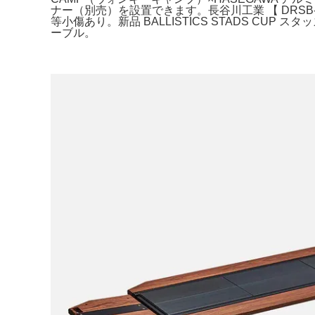
ナー（別売）を設置できます。長谷川工業 【 DRSB
等小傷あり。新品 BALLISTICS STADS C
ーブル。