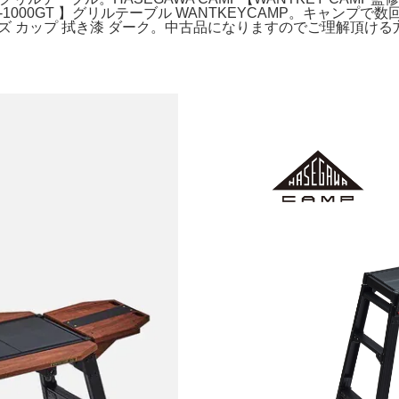
-1000GT 】グリルテーブル WANTKEYCAMP。キャン
UP スタッズ カップ 拭き漆 ダーク。中古品になりますのでご理解頂