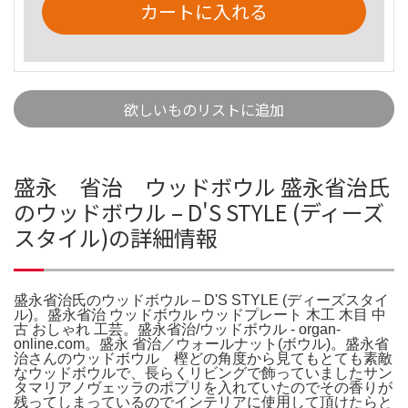
カートに入れる
欲しいものリストに追加
盛永 省治 ウッドボウル 盛永省治氏
のウッドボウル – D'S STYLE (ディーズ
スタイル)の詳細情報
盛永省治氏のウッドボウル – D'S STYLE (ディーズスタイ
ル)。盛永省治 ウッドボウル ウッドプレート 木工 木目 中
古 おしゃれ 工芸。盛永省治/ウッドボウル - organ-
online.com。盛永 省治／ウォールナット(ボウル)。盛永省
治さんのウッドボウル 樫どの角度から見てもとても素敵
なウッドボウルで、長らくリビングで飾っていましたサン
タマリアノヴェッラのポプリを入れていたのでその香りが
残ってしまっているのでインテリアに使用して頂けたらと