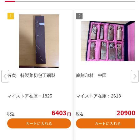
有次 特製菜切包丁鋼製
篆刻印材 中国
マイストア在庫：
1825
マイストア在庫：
2613
6403
20900
税込
円
税込
円
カートに入れる
カートに入れる