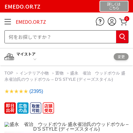
詳しくは
EMEDO.OR.TZ
こちら
0
EMEDO.OR.TZ
マイストア
変更
TOP
インテリア小物
置物
盛永 省治 ウッドボウル 盛
永省治氏のウッドボウル – D'S STYLE (ディーズスタイル)
(2395)