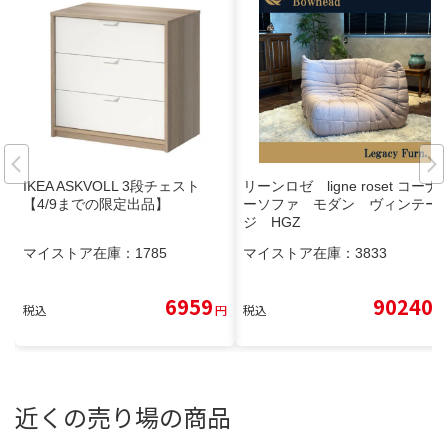
IKEA ASKVOLL 3段チェスト
リーンロゼ ligne roset コーナ
【4/9までの限定出品】
ーソファ モダン ヴィンテー
ジ HGZ
マイストア在庫：
1785
マイストア在庫：
3833
6959
90240
税込
円
税込
円
近くの売り場の商品