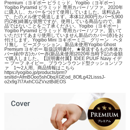
Premium（ヨギボー ピラミッド。Yogibo（ヨギボー）
Yogibo Pyramid ピラミッド 専用カバー / ソファ。2020年
に購入し、カバーをつけて使用していました。送料込み
で、たのメル便で発送します。本体12,800円カバー5,900
円(2枚)綺麗な状態ですが、使用している商品なので、新
品ではないことをご了承ください。Yogibo（ヨギボー）
Yogibo Pyramid ピラミッド 専用カバー / ソファ。置いて
いただけてあまり使用していません新品のカバー(赤)をお
付けします。Yogibo Mini ヨギボーミニ グリーン ヘタ
リ無し ビーズクッション。新品未使用Yogibo Ghost
Premium ヨギボー 取扱説明書付。★発送するもの本体カ
バー緑(中古)カバー赤(新品未使用)2020年当時下記の金額
で購入しました。【説明書付属】IDEE PUUF Navy イデ
ー プーフ ネイビー。ブラウンラウンド型クッションソフ
ァ 1〜2人用。商品情報はこちら
https://yogibo.jp/products/prm?
srsltid=AfmBOoo5shObqXGEod_8OfLg42LisssJ-
o2x9g7l7AxhCGZVxztBdEOS