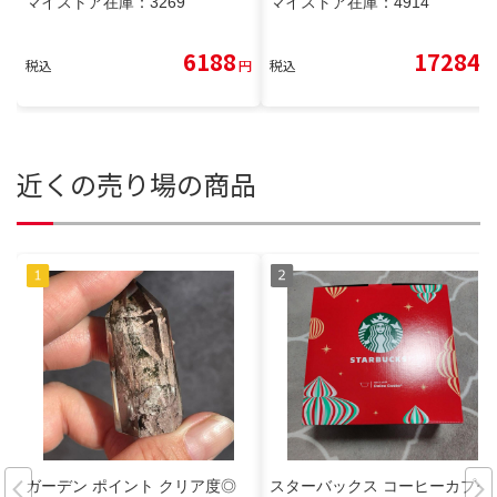
マイストア在庫：
3269
マイストア在庫：
4914
6188
17284
税込
円
税込
円
近くの売り場の商品
ガーデン ポイント クリア度◎
スターバックス コーヒーカプセ