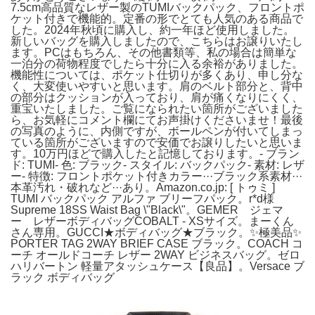
7.5cm高品質なレザー製のTUMIバックパック、フロントポ
ケット付きで機能的。定番の形でとても人気のある商品で
した。2024年秋頃に購入し、約一年ほど使用しました。
新しいバッグを購入しましたので、こちらはお譲りいたし
ます。PCはもちろん、その他書類等、私の場合は簡単な
一泊分の荷物程度でしたら十分に入る余裕がありました。
機能性については、ポケット仕切りが多くあり、申し分な
く、大変使いやすいと思います。肩のベルト部分と、背中
の部分はクッションが入っており、肩が痛くなりにくく、
重宝いたしました。ご覧になられたい箇所がございました
ら、お気軽にコメント欄にてお声掛けくださいませ！最後
の写真のように、内側ですが、ボールペンが付いてしまっ
ている箇所がございますので安価でお譲りしたいと思いま
す。10万円ほどで購入したと記憶しております。- ブラン
ド: TUMI- 色: ブラック- スタイル: バックパック- 素材: レザ
ー- 特徴: フロントポケット付きカラー···ブラック系素材···
本革汚れ・破れなど···あり。Amazon.co.jp: [ トゥミ ]
TUMI バックパック アルファ ブリーフパック。r*d様
Supreme 18SS Waist Bag \"Black\"。GEMER ジェマ
ー レザーボディバッグCOBALT - XSサイズ。まーくん
さん専用。GUCCI★ボディバッグ★ブラック。✨極美品✨
PORTER TAG 2WAY BRIEF CASE ブラック。COACH コ
ーチ オールドコーチ レザー 2WAY ビジネスバッグ。ゼロ
ハリバートン 軽量アタッシュケース【良品】。Versace ブ
ラック ボディバッグ