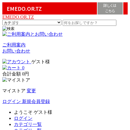
詳しくは
EMEDO.OR.TZ
こちら
EMEDO.OR.TZ
ご利用案内
お問い合わせ
ゲスト様
0
合計金額
0円
マイストア
変更
ログイン
新規会員登録
ようこそ
ゲスト様
ログイン
カテゴリ一覧