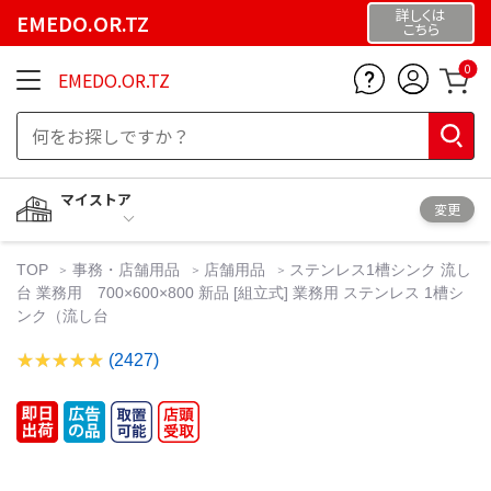
詳しくは
EMEDO.OR.TZ
こちら
0
EMEDO.OR.TZ
マイストア
変更
TOP
事務・店舗用品
店舗用品
ステンレス1槽シンク 流し
台 業務用 700×600×800 新品 [組立式] 業務用 ステンレス 1槽シ
ンク（流し台
(2427)