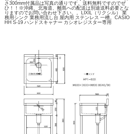
さ300mm付属品は写真の通りです。送料無料ですのでぜ
ひ！！※沖縄、北海道、離島への配送は別途送料必要とな
りますのでお問い合わせ下さい。。LIXIL（リクシル） 業
務用シンク 業務用流し台 屋内用 ステンレス 一槽。CASIO
HH S-19 ハンドスキャナー カシオレジスター専用