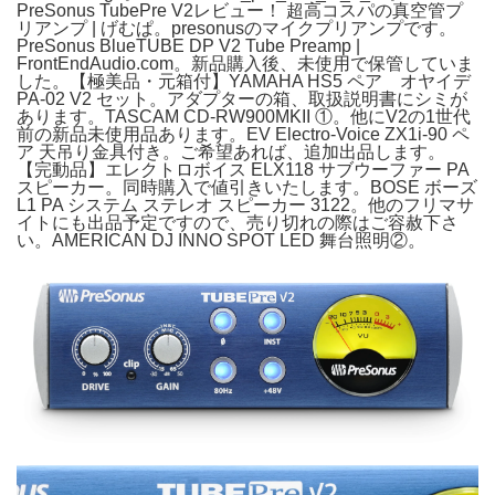
PreSonus TubePre V2レビュー！ 超高コスパの真空管プ
リアンプ | げむぱ。presonusのマイクプリアンプです。
PreSonus BlueTUBE DP V2 Tube Preamp |
FrontEndAudio.com。新品購入後、未使用で保管していま
した。【極美品・元箱付】YAMAHA HS5 ペア オヤイデ
PA-02 V2 セット。アダプターの箱、取扱説明書にシミが
あります。TASCAM CD-RW900MKII ①。他にV2の1世代
前の新品未使用品あります。EV Electro-Voice ZX1i-90 ペ
ア 天吊り金具付き。ご希望あれば、追加出品します。
【完動品】エレクトロボイス ELX118 サブウーファー PA
スピーカー。同時購入で値引きいたします。BOSE ボーズ
L1 PA システム ステレオ スピーカー 3122。他のフリマサ
イトにも出品予定ですので、売り切れの際はご容赦下さ
い。AMERICAN DJ INNO SPOT LED 舞台照明②。