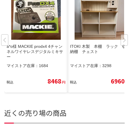
a*o様 MACKIE prodx4 4チャン
ITOKI 木製 本棚 ラック 収
ネルワイヤレスデジタルミキサ
納棚 チェスト
ー
マイストア在庫：
1684
マイストア在庫：
3298
8468
6960
税込
円
税込
円
近くの売り場の商品