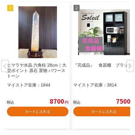
ヒマラヤ水晶 六角柱 28cm｜大
『完成品』 食器棚 ブラック
型ポイント 原石 置物 パワース
トーン
マイストア在庫：
1844
マイストア在庫：
3814
8700
7500
税込
円
税込
円
カートに入れる
カートに入れる