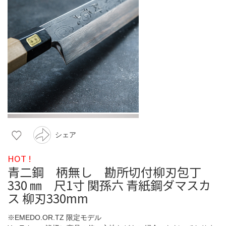
シェア
HOT !
青二鋼 柄無し 勘所切付柳刃包丁
330 ㎜ 尺1寸 関孫六 青紙鋼ダマスカ
ス 柳刃330mm
※EMEDO.OR.TZ 限定モデル