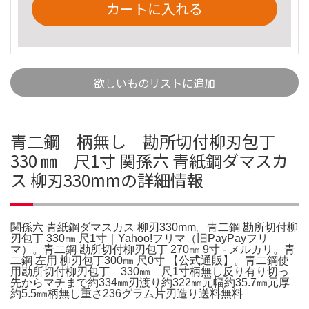
カートに入れる
欲しいものリストに追加
青二鋼 柄無し 勘所切付柳刃包丁
330 ㎜ 尺1寸 関孫六 青紙鋼ダマスカ
ス 柳刃330mmの詳細情報
関孫六 青紙鋼ダマスカス 柳刃330mm。青二鋼 勘所切付柳
刃包丁 330㎜ 尺1寸｜Yahoo!フリマ（旧PayPayフリ
マ）。青二鋼 勘所切付柳刃包丁 270㎜ 9寸 - メルカリ。青
二鋼 左用 柳刃包丁300㎜ 尺0寸 【公式通販】。青二鋼使
用勘所切付柳刃包丁 330㎜ 尺1寸柄無し反り有り切っ
先からマチまで約334㎜刃渡り約322㎜元幅約35.7㎜元厚
約5.5㎜柄無し重さ236グラム片刃造り送料無料