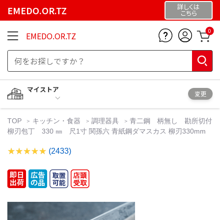
詳しくは
EMEDO.OR.TZ
こちら
0
EMEDO.OR.TZ
マイストア
変更
TOP
キッチン・食器
調理器具
青二鋼 柄無し 勘所切付
柳刃包丁 330 ㎜ 尺1寸 関孫六 青紙鋼ダマスカス 柳刃330mm
(2433)