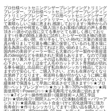
プロ仕様ペットセニングシザーブレンディングトリミング
ブレンダー。プロ仕様ペットセニングシザーブレンディン
グトリミングブレンダー。プロ用ペットセニングシザーブ
レンダーブレンディングトリマー。いつもメルカリを通じ
て素晴らしいご縁に恵まれ 感謝しております✨海外からの
問い合わせや何度もご購入頂けるお客様の満足の声も多数
頂き♪✨️誰かのお役に立てる事がとても嬉しく感じており
ます✨️仕事の関係上過去に試作したシザーや頂き物の美容
道具など…長い間、作り手をしていた時代に大量の美容道
具が有りまして引退を機に家に保管しているのも置き場に
困る為誰かのお役に立てればと思い始めました。過去には
国内外の美容ディーラー等にも大量のシザー製作や美容道
具のdesignなどを依頼された実績もあります。なので刃線
やヒネリ裏スキなど…その辺も熟知しておりますのでご安
心下さい。ハサミは全て人毛やカットテスト専用紙が切れ
る事を確認し出品前に必ず私自身がシッカリ検品しており
ますので安心して、ご購入下さい。どれも在庫がなくなり
次第終了となります。発送時も傷が付かないように鋼に最
も良いとされる油膜コーティングを施し傷が付かないよう
緩衝材で保護をして早急に発送させて頂きます✨️✨️★プロ
用✨️ペットブレンダー✨️✨️★カット率✨️70%〜80%✨️✨️★両
面使用可✨️Power◎✨️✨️★多毛剛毛でも快適に切れます
✨️✨️★7インチ✨️操作性抜群✨️(最新技術＝人間工学設
計)✨️★切れ味◎✨️開閉スムーズ✨️(立体触点構造＝パワーア
シスト)✨️★最高級コバルト合金✨️(サビ劣化故障等に強力
長寿命)✨️★作りもシッカリしてます✨️(良い品を購入しや
すい価格で)。j60speedth_01.jpg。ヒデっち。nello ペット