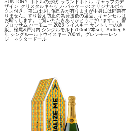
SUNTORY- ボトルの形状: ラウンドボトル- キャップのデ
ザイン: クリスタルキャップ- パッケージ: オリジナルボッ
クス付き、箱には少し傷凹みが有りますが中身には問題有
りません。すり替え防止の為発送後の返品、キャンセルは
お断りします。ご覧いただきありがとうございます。。響
ブロッサム ハーモニー 2023 ウイスキー サントリーの通
販。桜尾&戸河内 シングルモルト700ml 2本set。Ardbeg 8
年 シングルモルトウイスキー 700ml。グレンモーレン
ジ ネクタードール