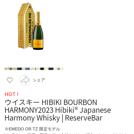
シェア
HOT !
ウイスキー HIBIKI BOURBON
HARMONY2023 Hibiki®️ Japanese
Harmony Whisky | ReserveBar
※EMEDO.OR.TZ 限定モデル