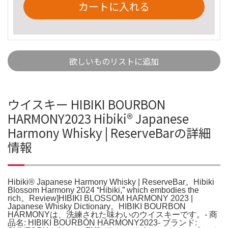
カートに入れる
欲しいものリストに追加
ウイスキー HIBIKI BOURBON
HARMONY2023 Hibiki®️ Japanese
Harmony Whisky | ReserveBarの詳細
情報
Hibiki®️ Japanese Harmony Whisky | ReserveBar。Hibiki
Blossom Harmony 2024 “Hibiki,” which embodies the
rich。Review]HIBIKI BLOSSOM HARMONY 2023 |
Japanese Whisky Dictionary。HIBIKI BOURBON
HARMONYは、洗練された味わいのウイスキーです。- 商
品名: HIBIKI BOURBON HARMONY2023- ブランド: