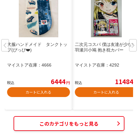
犬服ハンドメイド タンクトッ
二次元コスパ 僕は友達が少ない
プ(ぴっぴ❤️)
羽瀬川小鳩 抱き枕カバー
マイストア在庫：
4666
マイストア在庫：
4292
6444
11484
税込
円
税込
円
カートに入れる
カートに入れる
このカテゴリをもっと見る