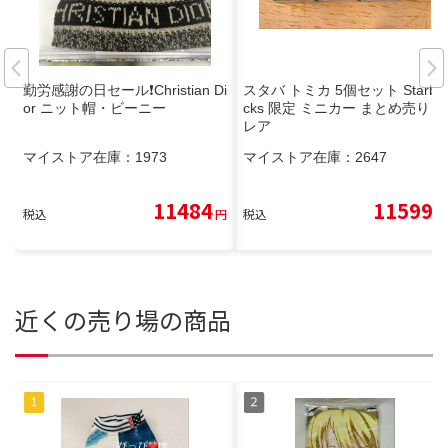
勤労感謝の日セール❗️Christian Di
スタバ トミカ 5個セット Starbu
or ニット帽・ビーニー
cks 限定 ミニカー まとめ売り
レア
マイストア在庫：
1973
マイストア在庫：
2647
11484
11599
税込
円
税込
円
近くの売り場の商品