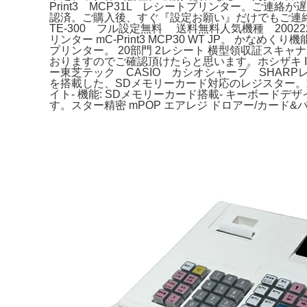
Print3 MCP31L レシートプリンター。ご連
認済。ご購入後、すぐ『設定お願い』だけでもご連絡く
TE-300 フル設定無料 送料無料人気機種 200
リンター mC-Print3 MCP30 WT JP。 か
プリンター。 20部門 2レシート 横型領収証スキ
おりますのでご確認頂けたらと思います。ホシザキ IM-
ー東芝テック CASIO カシオシャープ SHA
を搭載した、SDメモリーカード対応のレジスター。東京キ
イト- 機能: SDメモリーカード搭載- キーボードデ
す。スター精密 mPOP エアレジ ドロアー/カード