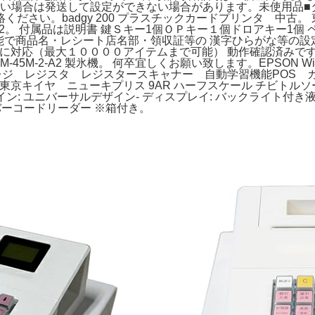
絡が遅い場合は発送して設定ができない場合があります。未使用品■
ださい。badgy 200 プラスチックカードプリンタ 中古。
222。 付属品は説明書 鍵Ｓキー1個ＯＰキー１個ドロアキー1個
なめくり機能で商品名・レシート店名部・領収証等の 漢字ひらがな等の設定
ャナに対応（最大１００００アイテムまで可能） 動作確認済みで
45M-2-A2 製氷機。 何卒宜しくお願い致します。EPSON 
RPレジ レジスタ レジスタースキャナー 自動学習機能POS
イヤ ニューキプリス 9AR ハーフスケール チビトルソー アンテ
ザイン: ユニバーサルデザイン- ディスプレイ: バックライト付き
&バーコードリーダー ※箱付き。