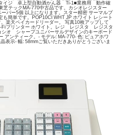
タイジ 卓上型自動酒かん器 Ti-1■業務用 動作確
 東芝テックMA-770中古品です。カシオレジスター
 ペーパー5個 以上になります。スター精密 サーマルプ
も簡単です。POP10CI WHT JP ホワイト レシート
す。楽天ペイカードリーダー。 写真10枚アップして
Wi-Fiプリンター ホワイト。レジ レジスタ レジスタ
 カシオ シャープユニバーサルデザインのキーボード
ィーク。- モデル: MA-770- 色: ピュアホワ
液晶表示- 幅: 58mmご覧いただきありがとうございま