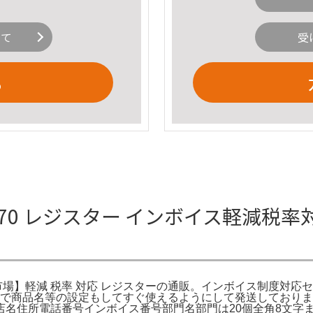
いて
受
る
A-770 レジスター インボイス軽減税
軽減 税率 対応 レジスターの通販。インボイス制度対応セット カシ
で商品名等の設定もしてすぐ使えるようにして発送しておりま
名住所電話番号インボイス番号部門名部門は20個全角8文字ま