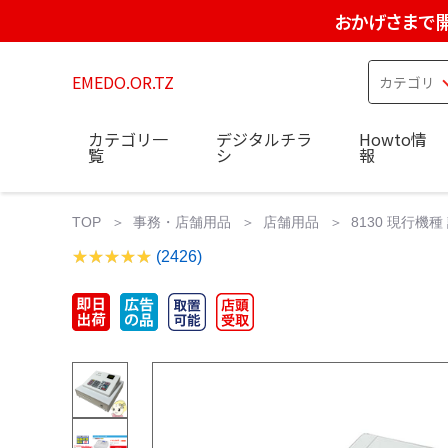
おかげさまで開
EMEDO.OR.TZ
カテゴリ一
デジタルチラ
Howto情
覧
シ
報
TOP
事務・店舗用品
店舗用品
8130 現行機
(2426)