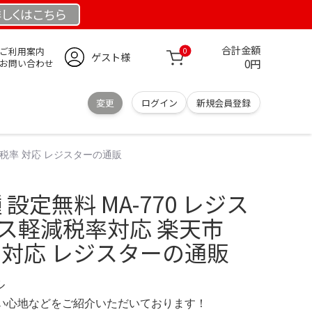
しくは
こちら
合計金額
ご利用案内
0
ゲスト様
0円
お問い合わせ
変更
ログイン
新規会員登録
減 税率 対応 レジスターの通販
 設定無料 MA-770 レジス
イス軽減税率対応 楽天市
 対応 レジスターの通販
ル
の使い心地などをご紹介いただいております！