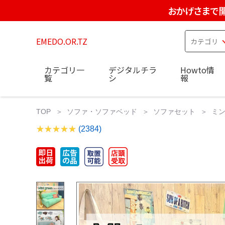
おかげさまで開
EMEDO.OR.TZ
カテゴリ一
デジタルチラ
Howto情
覧
シ
報
TOP
ソファ・ソファベッド
ソファセット
ミン
(2384)