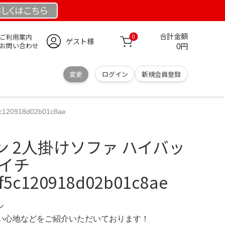
しくは
こちら
合計金額
ご利用案内
0
ゲスト様
0円
お問い合わせ
変更
ログイン
新規会員登録
918d02b01c8ae
 2人掛けソファ ハイバッ
コイチ
f5c120918d02b01c8ae
ル
の使い心地などをご紹介いただいております！