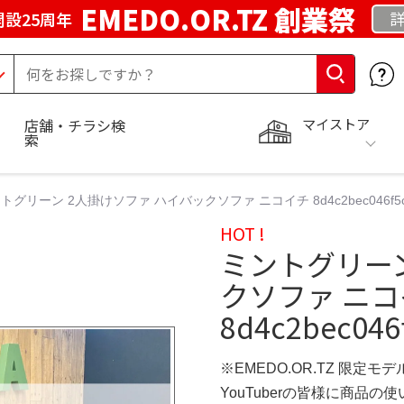
EMEDO.OR.TZ 創業祭
詳
設25周年
マイストア
店舗・チラシ検
索
トグリーン 2人掛けソファ ハイバックソファ ニコイチ 8d4c2bec046f5c120
HOT !
ミントグリーン
クソファ ニ
8d4c2bec046
※EMEDO.OR.TZ 限定モデ
YouTuberの皆様に商品