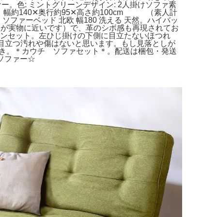
。色: ミントグリーンデザイン: 2人掛けソファ素
幅約140✕奥行約95✕高さ約100cm （素人計
ソファーベッド 北欧 幅180 洗える 天然。ハイバッ
目が実物に近いです）で、革のシボ感も再現されてお
マンセット。左ひじ掛けの下側に目立たないほつれ
目立つ汚れや傷はないと思います。もし見落としが
付き。＊カウチ ソファセット＊。配送は梱包・発送
ソファー☆