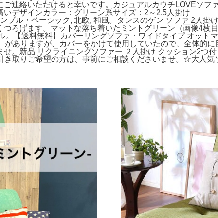
連絡いただけると幸いです。カジュアルカウチLOVEソファー
性の高いデザインカラー：グリーン系サイズ：2～2.5人掛け 
ル・ベーシック, 北欧, 和風。タンスのゲン ソファ 2人掛け 
くつろげます。マットな落ち着いたミントグリーン（画像4枚
イル。【送料無料】カバーリングソファ・ワイドタイプ オット
目）がありますが、カバーをかけて使用していたので、全体的に
せ。新品 リクライニングソファー ２人掛け クッション2つ
直接引き取りご希望の方は、事前にご相談くださいませ。☆大人気