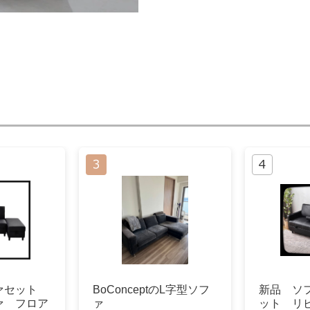
ァセット
BoConceptのL字型ソフ
新品 ソ
ァ フロア
ァ
ット リ