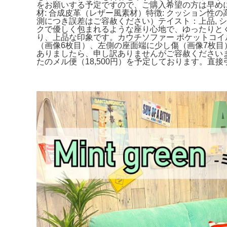
をお願いする予定ですので、ご購入希望の方は早めにご
材: 合成皮革（レザー風素材）特徴: クッション
測につき誤差はご容赦ください）テイスト：上品, シンプ
クで優しく包まれるような座り心地で、ゆったりと
り、上品な印象です。カウチソファー ポケットコ
（画像6枚目）、左側の座面端に少し傷（画像7枚
ありましたら、申し訳ありませんがご容赦くださいま
たのメル便（18,500円）を予定しております。