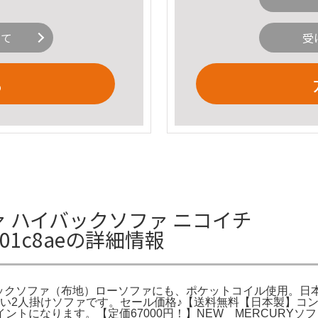
いて
受
る
ァ ハイバックソファ ニコイチ
02b01c8aeの詳細情報
ae。2人掛ハイバックソファ（布地）ローソファにも、ポケットコイル
い2人掛けソファです。セール価格♪【送料無料【日本製】コンパ
ントになります。【定価67000円！】NEW MERCURY