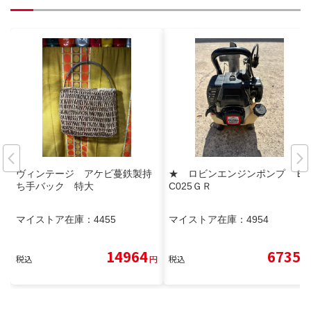
ヴィンテージ アケビ蔓鉄製持
★ ロビンエンジンポンプ Ｅ
ち手バック 特大
C025ＧＲ
マイストア在庫：
4455
マイストア在庫：
4954
14964
6735
税込
円
税込
円