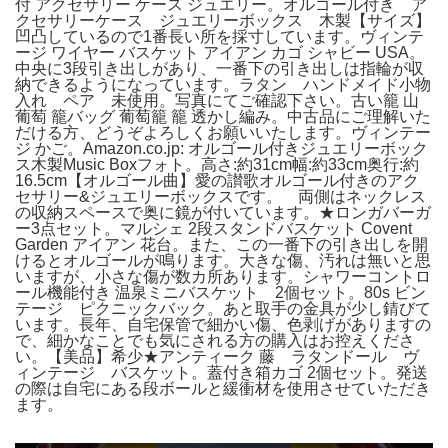
付 アクセサリー ケース ジュエリー。オルゴール付き ア
クセサリーケース ジュエリーボックス 木製【サイズ】
凹凸しているので1番長い所を採寸しています。ヴィンテ
ージ ワイヤー バスケット アイアン カゴ シャビー USA。
中央に3段引き出しがあり、一番下の引き出しは指輪が収
納できるようになっています。ラタン ハンドメイド小物
入れ ペア 未使用。写真にてご確認下さい。古い籠 山
葡萄 籠バッグ 葡萄籠 籠 透かし編み。中古品にご理解いた
だける方、どうぞよろしくお願いいたします。ヴィンテー
ジ かご。Amazon.co.jp: オルゴール付きジュエリーボック
ス木製Music Boxフォト。高さ:約31cm幅:約33cm奥行:約
16.5cm【オルゴール曲】愛の讃歌オルゴール付きのアク
セサリー&ジュエリーボックスです。 両側はネックレス
の収納スペースで奥に鏡が付いています。★ロンガバーガ
ー3点セット。マルシェ 2段スタンドバスケット Covent
Garden アイアン 花台。また、この一番下の引き出しを開
けるとオルゴールが鳴ります。大きな傷、汚れは無いと思
いますが、小さな傷が数カ所あります。シャワーコントロ
ール機能付き 温泉ミニバスケット 2個セット。80s ビン
テージ ピクニックバック。あと取手の金具が少し錆びて
います。長年、自宅保管で細かい傷、色剥げがありますの
で、細かなことでも気にされる方の購入はお控えくださ
い。【美品】希少★アンティーク 藤 ラタンドール ヴ
ィンテージ バスケット。蓋付き箱カゴ 2個セット。発送
の際は自宅にある段ボールと緩衝材を使用させていただき
ます。