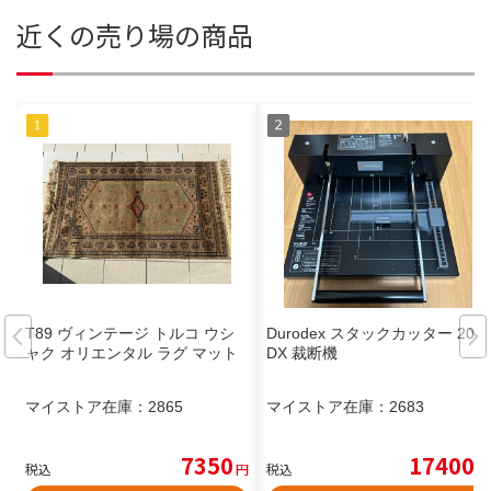
近くの売り場の商品
T89 ヴィンテージ トルコ ウシ
Durodex スタックカッター 200
ャク オリエンタル ラグ マット
DX 裁断機
マイストア在庫：
2865
マイストア在庫：
2683
7350
17400
税込
円
税込
円