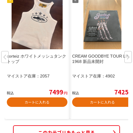
corteiz ホワイトメッシュタンク
CREAM GOODBYE TOUR LIVE
トップ
1968 新品未開封
マイストア在庫：
2057
マイストア在庫：
4902
7499
7425
税込
円
税込
円
カートに入れる
カートに入れる
このカテゴリをもっと見る