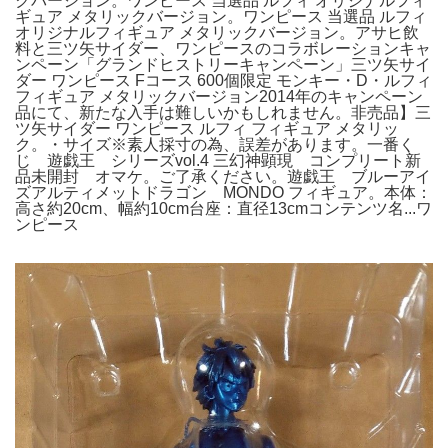
クバージョン。ワンピース 当選品 ルフィ オリジナルフィ
ギュア メタリックバージョン。ワンピース 当選品 ルフィ
オリジナルフィギュア メタリックバージョン。アサヒ飲
料と三ツ矢サイダー、ワンピースのコラボレーションキャ
ンペーン「グランドヒストリーキャンペーン」三ツ矢サイ
ダー ワンピース Fコース 600個限定 モンキー・D・ルフィ
フィギュア メタリックバージョン2014年のキャンペーン
品にて、新たな入手は難しいかもしれません。非売品】三
ツ矢サイダー ワンピース ルフィ フィギュア メタリッ
ク。・サイズ※素人採寸の為、誤差があります。一番く
じ 遊戯王 シリーズvol.4 三幻神顕現 コンプリート新
品未開封 オマケ。ご了承ください。遊戯王 ブルーアイ
ズアルティメットドラゴン MONDO フィギュア。本体：
高さ約20cm、幅約10cm台座：直径13cmコンテンツ名...ワ
ンピース