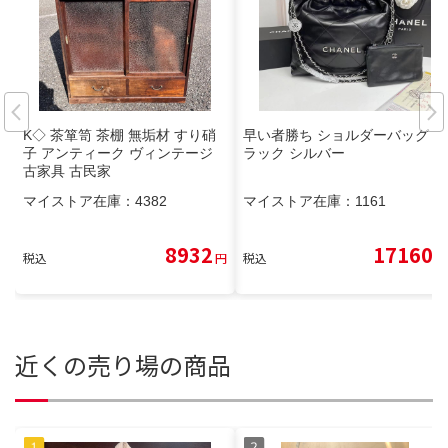
K◇ 茶箪笥 茶棚 無垢材 すり硝
早い者勝ち ショルダーバッグ ブ
子 アンティーク ヴィンテージ
ラック シルバー
古家具 古民家
マイストア在庫：
4382
マイストア在庫：
1161
8932
17160
税込
円
税込
円
近くの売り場の商品