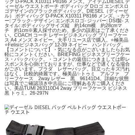
ッグ D-PACK X10311 P8166 メンズ。アイテムDIESEL デ
ィーゼル ウエストポーチ ボディバッグ Dロゴ エンボスロ
ゴデザインのブラックボディバッグ。DIESEL（ディーゼ
ル） ボディバッグ D-PACK X10311 P8166 メンズ。- カラ
ー: ブラック- デザイン: エンボスロゴ- ジッパー: DSI製- ス
タイル: ボディバッグサイズ縦 約14cm横 約28cmマ
チ 約1cm※素人採寸のため、多少の誤差はご了承くださ
い。COACH コーチ レザービジネスバッグ ブリーフケー
ス A4 メンズ ネイビー。大手リユース店で購入。⭐️極美品
⭐️Felisiビジネスバッグ 12-39 ネイビー ハンドバッグ。
【コメントについて】・気になる点がございましたらお気
軽にコメントください。BRIEFING ビジネスブリーフケー
ス・バックパック。・コメントの返信につきましては即レ
スポンスを心掛けておりますが、仕事などで遅くなる場合
がございます。プラダ レザーバッグ。目立ったキズ汚れ
はなく、比較的綺麗です。極美品✨トゥミ アルファ ブ
リーフケース 2way レザー 黒 96141D4。詳細な状態
は写真でご確認頂き中古品にご理解ある方ご購入くださ
い。美品TUMI 263110D4 2way ブリーフケース ビジネス
黒 トゥミ。26-297N