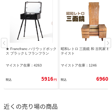
★ Francfranc ハリウッドボック
昭和レトロ 三面鏡 和 古民家 和
ス ブラック L フランフラン
テイスト
マイストア在庫：
4263
マイストア在庫：
1246
5916
6960
税込
円
税込
円
近くの売り場の商品