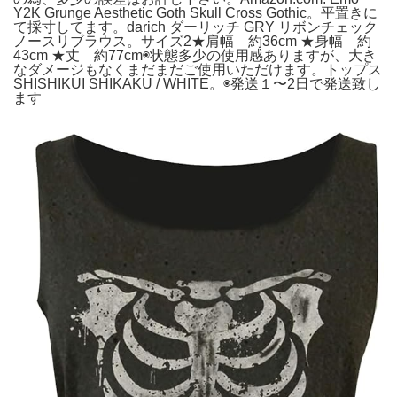
Y2K Grunge Aesthetic Goth Skull Cross Gothic。平置きに
て採寸してます。darich ダーリッチ GRY リボンチェック
ノースリブラウス。サイズ2★肩幅 約36cm ★身幅 約
43cm ★丈 約77cm◉状態多少の使用感ありますが、大き
なダメージもなくまだまだご使用いただけます。トップス
SHISHIKUI SHIKAKU / WHITE。◉発送１〜2日で発送致し
ます