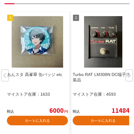
あんスタ 高峯翠 缶バッジ etc
Turbo RAT LM308N DC端子換
装品
マイストア在庫：
1633
マイストア在庫：
4593
6000
11484
税込
円
税込
円
カートに入れる
カートに入れる