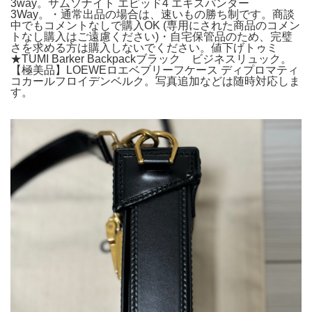
3way。サムソナイト エピッド4 エキスパンダー
3Way。・通常出品の場合は、速いもの勝ち制です。商談
中でもコメントなしで購入OK (専用にされた商品のコメン
トなし購入はご遠慮ください)・自宅保管品のため、完璧
さを求める方は購入しないでください。値下げトゥミ
★TUMI Barker Backpackブラック ビジネスリュック。
【極美品】LOEWEロエベブリーフケース ディプロマティ
コカールフロイデンベルク。写真追加などは随時対応しま
す。