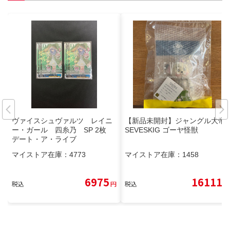
ヴァイスシュヴァルツ レイニ
【新品未開封】ジャングル大帝
ー・ガール 四糸乃 SP 2枚
SEVESKIG ゴーヤ怪獣
デート・ア・ライブ
マイストア在庫：
4773
マイストア在庫：
1458
6975
16111
税込
円
税込
円