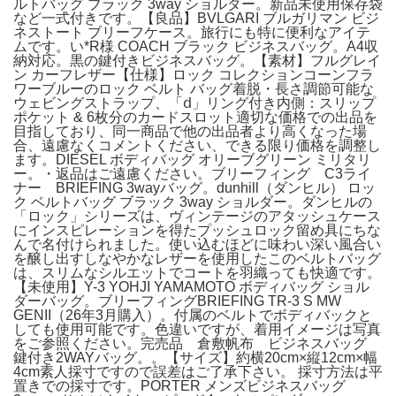
ルトバッグ ブラック 3way ショルダー。新品未使用保存袋
など一式付きです。【良品】BVLGARI ブルガリマン ビジ
ネストート ブリーフケース。旅行にも特に便利なアイテ
ムです。い*R様 COACH ブラック ビジネスバッグ。A4収
納対応。黒の鍵付きビジネスバッグ。【素材】フルグレイ
ン カーフレザー【仕様】ロック コレクションコーンフラ
ワーブルーのロック ベルト バッグ着脱・長さ調節可能な
ウェビングストラップ、「ⅾ」リング付き内側：スリップ
ポケット & 6枚分のカードスロット適切な価格での出品を
目指しており、同一商品で他の出品者より高くなった場
合、遠慮なくコメントください、できる限り価格を調整し
ます。DIESEL ボディバッグ オリーブグリーン ミリタリ
ー。・返品はご遠慮ください。ブリーフィング C3ライ
ナー BRIEFING 3wayバッグ。dunhill（ダンヒル） ロッ
ク ベルトバッグ ブラック 3way ショルダー。ダンヒルの
「ロック」シリーズは、ヴィンテージのアタッシュケース
にインスピレーションを得たプッシュロック留め具にちな
んで名付けられました。使い込むほどに味わい深い風合い
を醸し出すしなやかなレザーを使用したこのベルトバッグ
は、スリムなシルエットでコートを羽織っても快適です。
【未使用】Y-3 YOHJI YAMAMOTO ボディバッグ ショル
ダーバッグ。ブリーフィングBRIEFING TR-3 S MW
GENII（26年3月購入）。付属のベルトでボディバックと
しても使用可能です。色違いですが、着用イメージは写真
をご参照ください。完売品 倉敷帆布 ビジネスバッグ
鍵付き2WAYバッグ。。【サイズ】約横20cm×縦12cm×幅
4cm素人採寸ですので誤差はご了承下さい。 採寸方法は平
置きでの採寸です。PORTER メンズビジネスバッグ