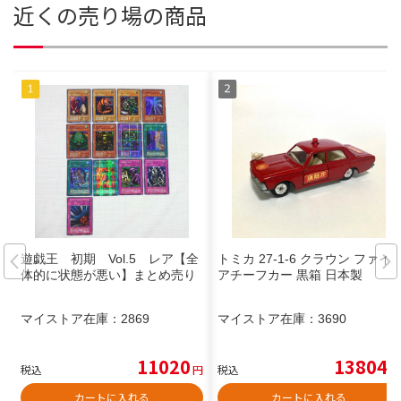
近くの売り場の商品
遊戯王 初期 Vol.5 レア【全
トミカ 27-1-6 クラウン ファイ
体的に状態が悪い】まとめ売り
アチーフカー 黒箱 日本製
マイストア在庫：
2869
マイストア在庫：
3690
11020
13804
税込
円
税込
円
カートに入れる
カートに入れる