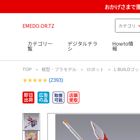
おかげさまで開
EMEDO.OR.TZ
カテゴリ一
デジタルチラ
Howto情
覧
シ
報
TOP
模型・プラモデル
ロボット
L BUILD
(2393)