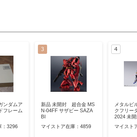
ガンダムア
新品 未開封 超合金 MS
メタルビ
ドフレーム
N-04FF サザビー SAZA
クフリー
BI
2024 未
庫：
3296
マイストア在庫：
4859
マイスト