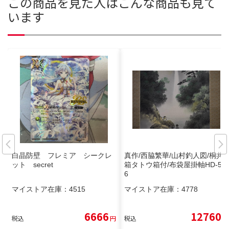
この商品を見た人はこんな商品も見て
います
白晶防壁 フレミア シークレ
真作/西脇繁華/山村釣人図/桐共
ット secret
箱タトウ箱付/布袋屋掛軸HD-52
6
マイストア在庫：
4515
マイストア在庫：
4778
6666
12760
税込
円
税込
円