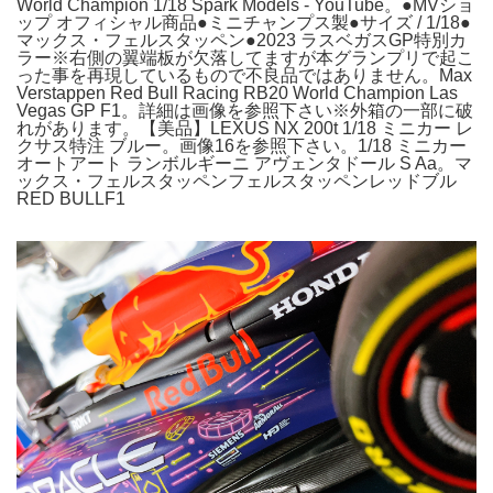
World Champion 1/18 Spark Models - YouTube。●MVショ
ップ オフィシャル商品●ミニチャンプス製●サイズ / 1/18●
マックス・フェルスタッペン●2023 ラスベガスGP特別カ
ラー※右側の翼端板が欠落してますが本グランプリで起こ
った事を再現しているもので不良品ではありません。Max
Verstappen Red Bull Racing RB20 World Champion Las
Vegas GP F1。詳細は画像を参照下さい※外箱の一部に破
れがあります。【美品】LEXUS NX 200t 1/18 ミニカー レ
クサス特注 ブルー。画像16を参照下さい。1/18 ミニカー
オートアート ランボルギーニ アヴェンタドール S Aa。マ
ックス・フェルスタッペンフェルスタッペンレッドブル
RED BULLF1