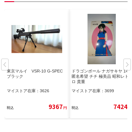
東京マルイ VSR-10 G-SPEC
ドラゴンボール ナガサキヤ 14
ブラック
匿名希望 チチ 極美品 昭和レト
ロ 貴重
マイストア在庫：
3626
マイストア在庫：
3699
9367
7424
税込
円
税込
円