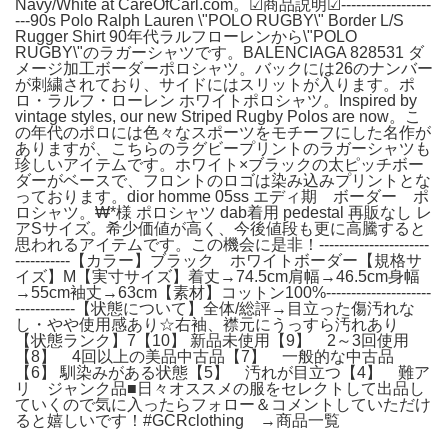
Navy/White at CareOfCarl.com。☑︎商品説明☑︎------------------
---90s Polo Ralph Lauren \"POLO RUGBY\" Border L/S
Rugger Shirt 90年代ラルフローレンから\"POLO
RUGBY\"のラガーシャツです。BALENCIAGA 828531 ダ
メージ加工ボーダーポロシャツ。バックには26のナンバー
が刺繍されており、サイドにはスリットが入ります。ポ
ロ・ラルフ・ローレン ホワイトポロシャツ。Inspired by
vintage styles, our new Striped Rugby Polos are now。こ
の年代のポロには色々なスポーツをモチーフにした名作が
ありますが、こちらのラグビープリントのラガーシャツも
珍しいアイテムです。ホワイト×ブラックの太ピッチボー
ダーがベースで、フロントのロゴは染み込みプリントとな
っております。dior homme 05ss エディ期 ボーダー ポ
ロシャツ。₩*様 ポロシャツ dab着用 pedestal 再販なし レ
アSサイズ。希少価値が高く、今後値段も更に高騰すると
思われるアイテムです。この機会に是非！----------------------
-----------【カラー】ブラック ホワイトボーダー【規格サ
イズ】M【実寸サイズ】着丈→74.5cm肩幅→46.5cm身幅
→55cm袖丈→63cm【素材】コットン100%---------------------
------------【状態について】全体/総評→目立った傷汚れな
し・やや使用感あり☆右袖、襟元にうっすら汚れあり
【状態ランク】7【10】 新品未使用【9】 2～3回使用
【8】 4回以上の美品中古品【7】 一般的な中古品
【6】 馴染みがある状態【5】 汚れが目立つ【4】 難ア
リ ジャンク品■日々オススメの服をセレクトして出品し
ていくので気に入ったらフォロー＆コメントしていただけ
ると嬉しいです！#GCRclothing →商品一覧