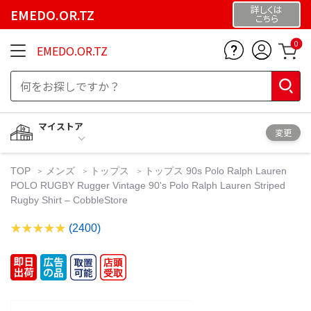
詳しくは
EMEDO.OR.TZ
こちら
0
EMEDO.OR.TZ
マイストア
変更
TOP
メンズ
トップス
トップス 90s Polo Ralph Lauren
POLO RUGBY Rugger Vintage 90's Polo Ralph Lauren Striped
Rugby Shirt – CobbleStore
(2400)