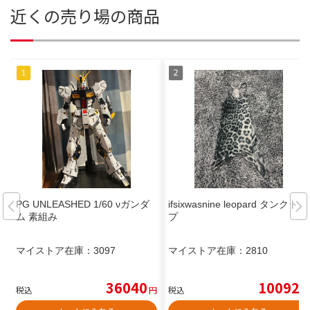
近くの売り場の商品
PG UNLEASHED 1/60 νガンダ
ifsixwasnine leopard タンクトッ
ム 素組み
プ
マイストア在庫：
3097
マイストア在庫：
2810
36040
10092
税込
円
税込
円