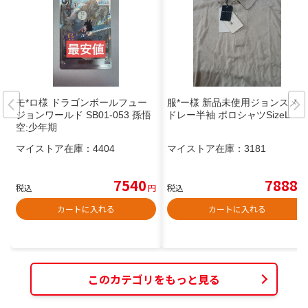
モ*ロ様 ドラゴンボールフュー
服*ー様 新品未使用ジョンスメ
ジョンワールド SB01-053 孫悟
ドレー半袖 ポロシャツSizeL
空:少年期
マイストア在庫：
4404
マイストア在庫：
3181
7540
7888
税込
円
税込
円
カートに入れる
カートに入れる
このカテゴリをもっと見る