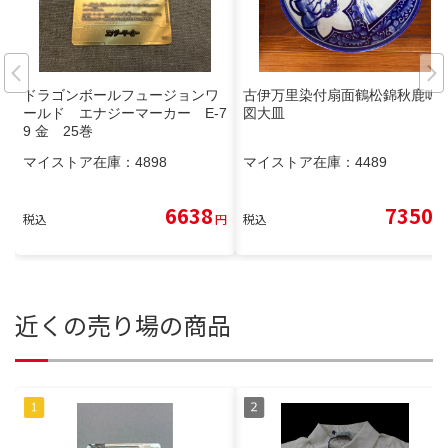
ドラゴンボールフュージョンワ
古伊万里染付扇面鶴松錦秋鹿鳴
ールド エナジーマーカー E-7
図大皿
9 金 25巻
マイストア在庫：
4898
マイストア在庫：
4489
6638
7350
税込
円
税込
円
近くの売り場の商品