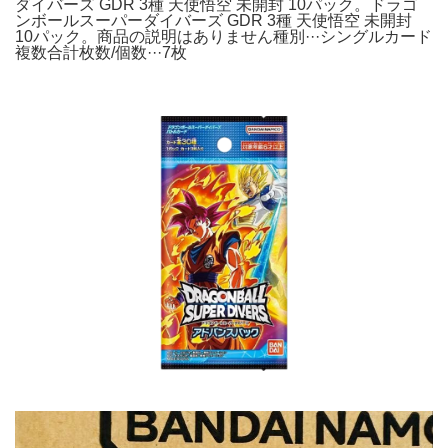
ダイバーズ GDR 3種 天使悟空 未開封 10パック。ドラゴ
ンボールスーパーダイバーズ GDR 3種 天使悟空 未開封
10パック。商品の説明はありません種別···シングルカード
複数合計枚数/個数···7枚