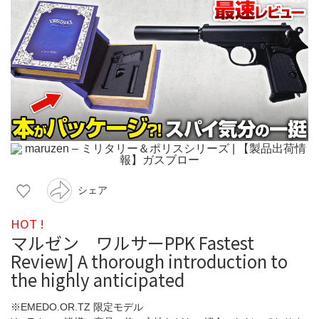
シェア
HOT !
マルゼン ワルサーPPK Fastest
Review] A thorough introduction to
the highly anticipated
※EMEDO.OR.TZ 限定モデル