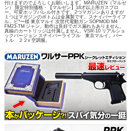
付けますのでよろしくお願いします。MARUZEN（マルゼ
ン） 限定特別価格・【マルゼン】18才以上用ガスブロ
ー。可変ホップバレル付きです。2つマガジンありますが
１つはマガジンのボトムは金属製です。スナイパーライフ
ル。ビ*ー様 東京マルイ 次世代電動ガン SOPMOD M4
FM23-TM ジャン。動作は良好でガス漏れもありません。
真鍮のカートリッジは付属しません。VSR-10 リアルショ
ックバージョン スナイパーライフル 東京マルイ。バー
トル ２２v 空調服。