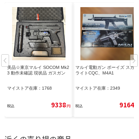
美品☆東京マルイ SOCOM Mk2
マルイ電動ガン ボーイズ スカー
3 動作未確認 現状品 ガスガン
ライトCQC、M4A1
マイストア在庫：
1768
マイストア在庫：
2349
9338
9164
税込
円
税込
円
近くの売り場の商品