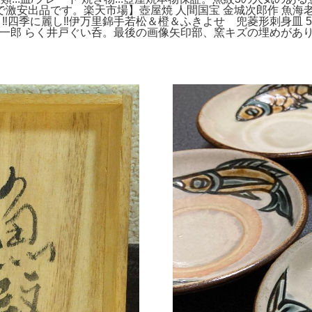
安出品です。楽天市場】壺屋焼 人間国宝 金城次郎作 魚海老
‼️四季に麗し‼️伊万里錦手若松＆橙＆ふきよせ 兜菱形刺身皿
隆一郎 らく井戸ぐい呑。最後の画像矢印部、窯キズの埋めがあり