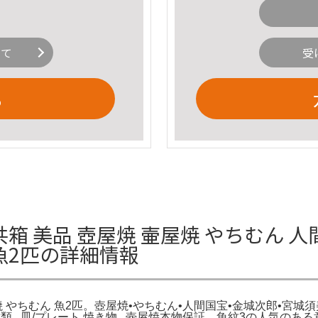
いて
受
る
共箱 美品 壺屋焼 壷屋焼 やちむん 人
 魚2匹の詳細情報
屋焼 やちむん 魚2匹。壺屋焼•やちむん•人間国宝•金城次郎•宮城須
 種類...皿/プレート 焼き物...壺屋焼本物保証。魚紋3の人気