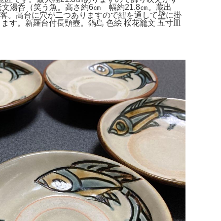
文湯呑（笑う魚。高さ約6㎝ 幅約21.8㎝。蔵出
 5客。高台に穴が二つありますので紐を通して壁に掛
ます。新羅台付長頸壺。鍋島 色絵 桜花籠文 五寸皿