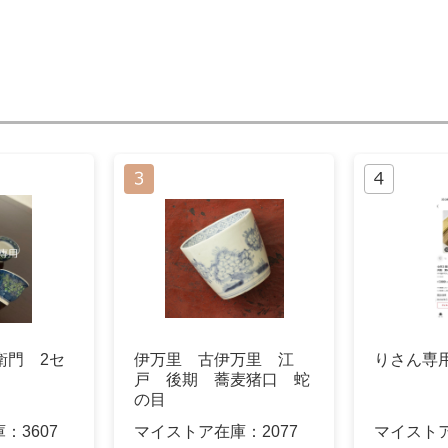
右衛門 2セ
伊万里 古伊万里 江
りさん専
戸 後期 蕎麦猪口 蛇
の目
庫：
3607
マイストア在庫：
2077
マイスト