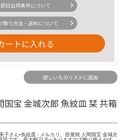
即日出荷条件について
け取り方法・送料について
カートに入れる
欲しいものリストに追加
間国宝 金城次郎 魚紋皿 栞 共箱
美子さん•魚紋皿 - メルカリ。壺屋焼 人間国宝 金城次
のある意匠です。最大幅21.8㎝ありますので飾り映えがす