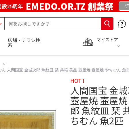
EMEDO.OR.TZ 創業祭
詳
設25周年
マイストア
店舗・チラシ検
索
むん 人間国宝 金城次郎 魚紋皿 栞 共箱 美品 壺屋焼 壷屋焼 やちむん 魚
HOT !
人間国宝 金城
壺屋焼 壷屋焼
郎 魚紋皿 栞 
ちむん 魚2匹