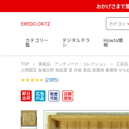
おかげさまで開
EMEDO.OR.TZ
カテゴリ一
デジタルチラ
Howto情
覧
シ
報
TOP
美術品・アンティーク・コレクション
工芸品
人間国宝 金城次郎 魚紋皿 栞 共箱 美品 壺屋焼 壷屋焼 やち
(2385)