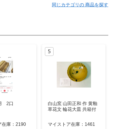
同じカテゴリの 商品を探す
用 2口
白山窯 山田正和 作 黄釉
草花文 輪花大皿 共箱付
ア在庫：
2190
マイストア在庫：
1461