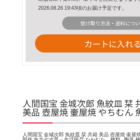
2026.08.26 19:43頃のお届け予定です。
受け取り方法・送料につ
カートに入れ
人間国宝 金城次郎 魚紋皿 栞 
美品 壺屋焼 壷屋焼 やちむん
人間国宝 金城次郎 魚紋皿 栞 共箱 美品 壺屋焼 壷
郎作 魚文七寸皿 – 生活民芸 なかむた。種類...陶器