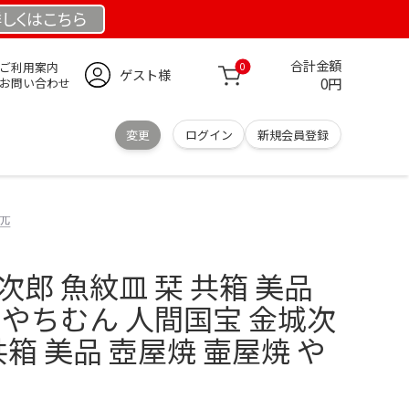
しくは
こちら
合計金額
ご利用案内
0
ゲスト様
0円
お問い合わせ
変更
ログイン
新規会員登録
2匹
次郎 魚紋皿 栞 共箱 美品
 やちむん 人間国宝 金城次
共箱 美品 壺屋焼 壷屋焼 や