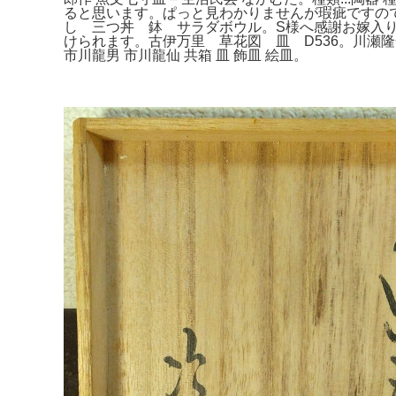
ると思います。ぱっと見わかりませんが瑕疵ですので激
し 三つ丼 鉢 サラダボウル。S様へ感謝お嫁入り
けられます。古伊万里 草花図 皿 D536。川瀬
市川龍男 市川龍仙 共箱 皿 飾皿 絵皿。