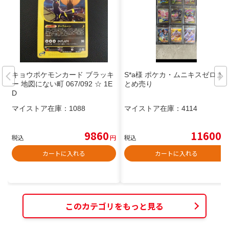
キョウポケモンカード ブラッキ
S*a様 ポケカ・ムニキスゼロま
ー 地図にない町 067/092 ☆ 1E
とめ売り
D
マイストア在庫：
1088
マイストア在庫：
4114
9860
11600
税込
円
税込
円
カートに入れる
カートに入れる
このカテゴリをもっと見る