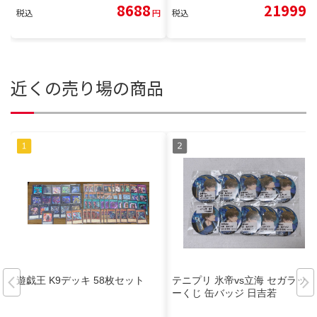
8688
21999
税込
円
税込
円
近くの売り場の商品
遊戯王 K9デッキ 58枚セット
テニプリ 氷帝vs立海 セガラッキ
ーくじ 缶バッジ 日吉若