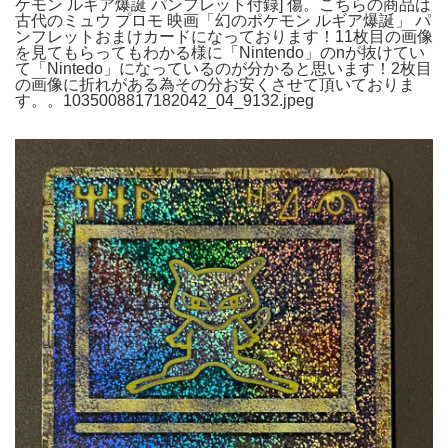
ケモン ルギア爆誕 パンフレット付録] 傷。こちらの商品は
古代のミュウ プロモ 映画「幻のポケモン ルギア爆誕」 パ
ンフレットおまけカードになっております！11枚目の画像
を見てもらってもわかる様に「Nintendo」のnが抜けてい
て「Nintedo」になっているのが分かると思います！2枚目
の画像に折れがある為その分お安くさせて頂いておりま
す。。1035008817182042_04_9132.jpeg