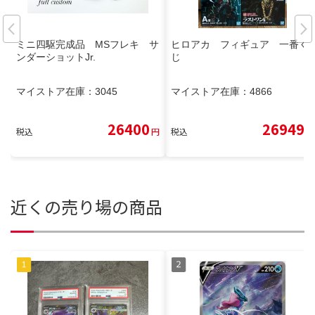
ミニ四駆完成品 MSフレキ サ
ヒロアカ フィギュア 一番く
ンダーショットJr.
じ
マイストア在庫：
3045
マイストア在庫：
4866
26400
26949
税込
円
税込
円
近くの売り場の商品