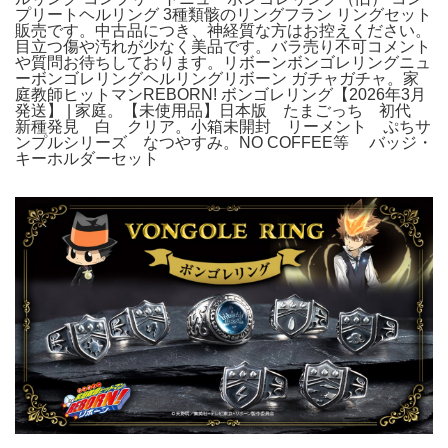
プリートヘルリング 3種類骸のリングフラン リングセット
販売です。中古品につき、神経質な方はお控えください。
目立つ傷や汚れが少なく美品です。バラ売り不可コメント
や質問お待ちしております。リボーンボンゴレリングニュ
ーボンゴレリングヘルリングリボーン ガチャガチャ。家
庭教師ヒットマンREBORN! ボンゴレリング【2026年3月
発送】 | 家庭。【未使用品】日本版 たまごっち 初代
新種発見 白 クリア。小箱未開封 リーメント ぷちサ
ンプルシリーズ なつやすみ。NO COFFEE等 バッジ・
キーホルダーセット