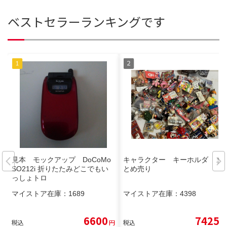
ベストセラーランキングです
見本 モックアップ DoCoMo
キャラクター キーホルダ ま
SO212i 折りたたみどこでもい
とめ売り
っしょトロ
マイストア在庫：
1689
マイストア在庫：
4398
6600
7425
税込
円
税込
円