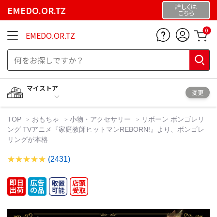
詳しくは
EMEDO.OR.TZ
こちら
0
EMEDO.OR.TZ
マイストア
変更
TOP
おもちゃ
小物・アクセサリー
リボーン ボンゴレリ
ング TVアニメ『家庭教師ヒットマンREBORN!』より、ボンゴレ
リングが本格
(2431)