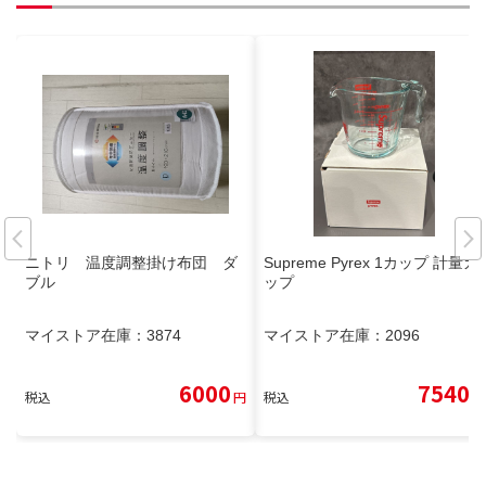
ニトリ 温度調整掛け布団 ダ
Supreme Pyrex 1カップ 計量カ
ブル
ップ
マイストア在庫：
3874
マイストア在庫：
2096
6000
7540
税込
円
税込
円