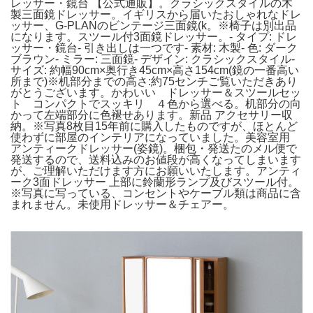
レッサー・鏡台 【公式通販】。クラシックスタイルの木
製三面鏡ドレッサー。イギリスから届いたおしゃれなドレ
ッサー、G-PLANのビンテージ三面鏡(k。※椅子は別出品
になります。スツール付3面鏡ドレッサー。- タイプ: ドレ
ッサー・鏡台- 引き出しは一つです- 素材: 木製- 色: ダーク
ブラウン- ミラー: 三面鏡- デザイン: クラシックスタイル-
サイズ: 約幅90cm×奥行き45cm×高さ154cm(鏡の一番高い
所まで)※机部分までの高さ:約75センチご覧いただきあり
がとうございます。かわいい ドレッサー＆スツールセッ
ト コンパクトでスッキリ ４色から選べる。机部分の向
かって左端部分に色褪せあります。新品 アクセサリー収
納。※写真8枚目15年前に購入したものですが、ほとんど
使わずに部屋のインテリアになっていました。美容室用
アンティークドレッサー(姿鏡)。梱包・発送たのメル便で
発送するので、送料込みのお値段が高くなってしまいます
が、ご理解いただけます方にお願いいたします。アンティ
ーク3面ドレッサー 上部に鈴蘭形ランプ及びスツール付。
※写真に写っている、コンセントやケーブル類は商品に含
まれません。未使用ドレッサー＆チェアー。