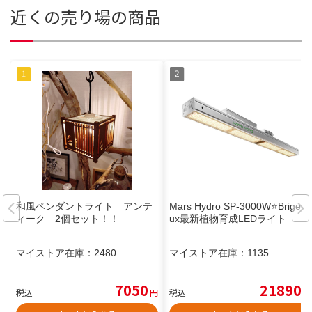
近くの売り場の商品
和風ペンダントライト アンテ
Mars Hydro SP-3000W⭐️BrigeL
ィーク 2個セット！！
ux最新植物育成LEDライト
マイストア在庫：
2480
マイストア在庫：
1135
7050
21890
税込
円
税込
円