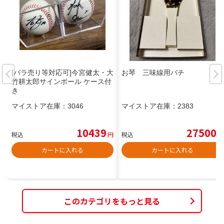
[バラ売り等対応可]今宮健太・大
お琴 三味線用バチ
竹耕太郎サインボール ケース付
き
マイストア在庫：
3046
マイストア在庫：
2383
10439
27500
税込
円
税込
円
カートに入れる
カートに入れる
このカテゴリをもっと見る