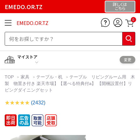
詳しくは
EMEDO.OR.TZ
こちら
0
EMEDO.OR.TZ
マイストア
変更
TOP
家具
テーブル・机
テーブル リビングルーム用 木
製 物置き付き 楽天市場】【選べる特典付a】 【開梱設置付】リ
ビングダイニングセット
(2432)