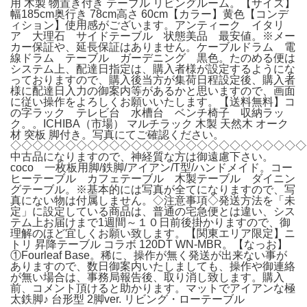
用 木製 物置き付き テーブル リビングルーム。【サイズ】
幅185cm奥行き 78cm高さ 60cm【カラー】黄色【コンデ
ィション】使用感がございます。アンティーク イタリ
ア 大理石 サイドテーブル 状態美品 最安値。※メー
カー保証や、延長保証はありません。ケーブルドラム 電
線ドラム テーブル ガーデニング 黒色。たのめる便は
システム上、配達日指定は、購入者様が設定するようにな
っておりますので、購入後当方が集荷日程設定後、購入者
様に配達日入力の御案内等があるかと思いますので、画面
に従い操作をよろしくお願いいたします。【送料無料】コ
の字ラック テレビ台 水槽台 ベンチ椅子 収納ラッ
ク。。ICHIBA（市場） マルチラック 木製 天然木 オーク
材 突板 脚付き。写真にてご確認ください。
◇◇◇◇◇◇◇◇◇◇◇◇◇◇◇◇◇◇◇◇◇◇◇◇◇◇◇
中古品になりますので、神経質な方は御遠慮下さい。
coco 一枚板用脚/鉄脚/アイアン/T型/ハンドメイド。コー
ヒーテーブル カフェテーブル 木製テーブル ダイニン
グテーブル。※基本的には写真が全てになりますので、写
真にない物は付属しません。◇注意事項◇発送方法を「未
定」に設定している商品は、普通の宅急便とは違い、シス
テム上お届けまで1週間～１０日前後掛かりますので、御
理解のほど宜しくお願い致します。​【関東エリア限定】ニ
トリ 昇降テーブル コラボ 120DT WN-MBR。【なっお】
①Fourleaf Base。稀に、操作が無く発送が出来ない事が
ありますので、数日御案内いたしましても、操作や御連絡
が無い場合は、事務局報告後、取り消し致します。購入
前、コメント頂けると助かります。マットでアイアンな極
太鉄脚♪ 台形型 2脚ver. リビング・ローテーブル