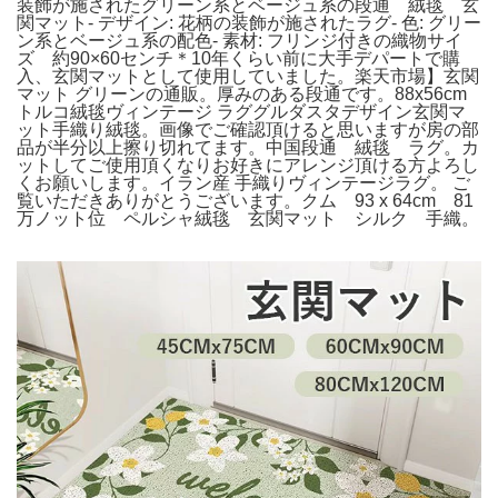
装飾が施されたグリーン系とベージュ系の段通 絨毯 玄
関マット- デザイン: 花柄の装飾が施されたラグ- 色: グリー
ン系とベージュ系の配色- 素材: フリンジ付きの織物サイ
ズ 約90×60センチ＊10年くらい前に大手デパートで購
入、玄関マットとして使用していました。楽天市場】玄関
マット グリーンの通販。厚みのある段通です。88x56cm
トルコ絨毯ヴィンテージ ラググルダスタデザイン玄関マ
ット手織り絨毯。画像でご確認頂けると思いますが房の部
品が半分以上擦り切れてます。中国段通 絨毯 ラグ。カ
ットしてご使用頂くなりお好きにアレンジ頂ける方よろし
くお願いします。イラン産 手織りヴィンテージラグ。 ご
覧いただきありがとうございます。クム 93 x 64cm 81
万ノット位 ペルシャ絨毯 玄関マット シルク 手織。