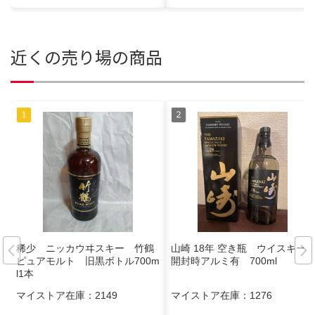
近くの売り場の商品
稀少 ニッカウヰスキー 竹鶴
山崎 18年 空き瓶 ウイスキー
ピュアモルト 旧黒ボトル700m
開封時アルミ有 700ml
l1本
マイストア在庫：
2149
マイストア在庫：
1276