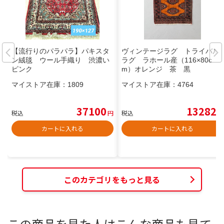
【流行りのパラパラ】パキスタ
ヴィンテージラグ トライバル
ン絨毯 ウール手織り 渋濃い
ラグ ラホール産（116×80c
ピンク
m）オレンジ 茶 黒
マイストア在庫：
1809
マイストア在庫：
4764
37100
13282
税込
円
税込
円
カートに入れる
カートに入れる
このカテゴリをもっと見る
この商品を見た人はこんな商品も見て